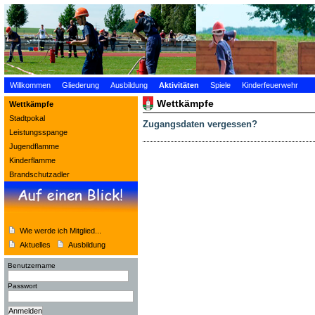
Willkommen
Gliederung
Ausbildung
Aktivitäten
Spiele
Kinderfeuerwehr
Wettkämpfe
Wettkämpfe
Stadtpokal
Zugangsdaten vergessen?
Leistungsspange
Jugendflamme
Kinderflamme
Brandschutzadler
Wie werde ich Mitglied...
Aktuelles
Ausbildung
Benutzername
Passwort